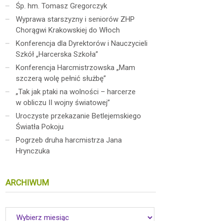
Śp. hm. Tomasz Gregorczyk
Wyprawa starszyzny i seniorów ZHP
Chorągwi Krakowskiej do Włoch
Konferencja dla Dyrektorów i Nauczycieli
Szkół „Harcerska Szkoła”
Konferencja Harcmistrzowska „Mam
szczerą wolę pełnić służbę”
„Tak jak ptaki na wolności – harcerze
w obliczu II wojny światowej”
Uroczyste przekazanie Betlejemskiego
Światła Pokoju
Pogrzeb druha harcmistrza Jana
Hrynczuka
ARCHIWUM
Archiwum