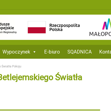
Wypoczynek
E-biuro
SQADNICA
Kont
 Światła Pokoju
Betlejemskiego Światła