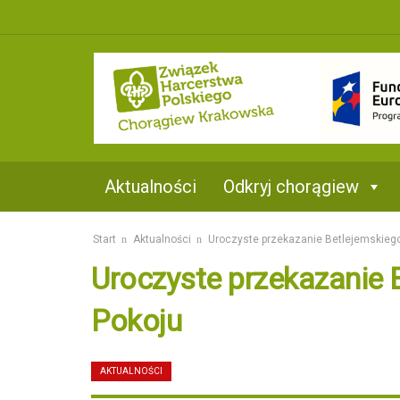
ew
Aktualności
Odkryj chorągiew
E-biuro
Start
Aktualności
Uroczyste przekazanie Betlejemskiego
Kontakt
Uroczyste przekazanie 
1,5% na ZHP
Pokoju
AKTUALNOŚCI