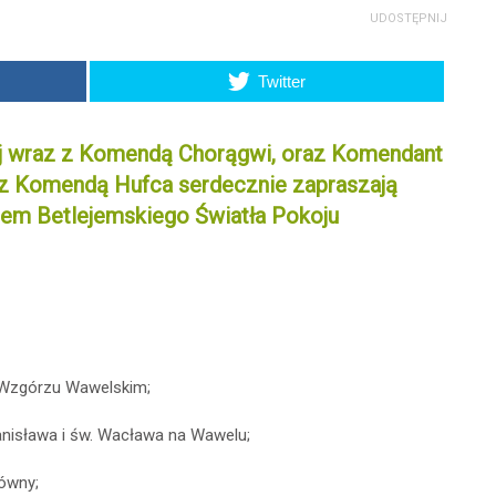
UDOSTĘPNIJ
Twitter
 wraz z Komendą Chorągwi, oraz Komendant
z Komendą Hufca serdecznie zapraszają
iem Betlejemskiego Światła Pokoju
 Wzgórzu Wawelskim;
tanisława i św. Wacława na Wawelu;
ówny;