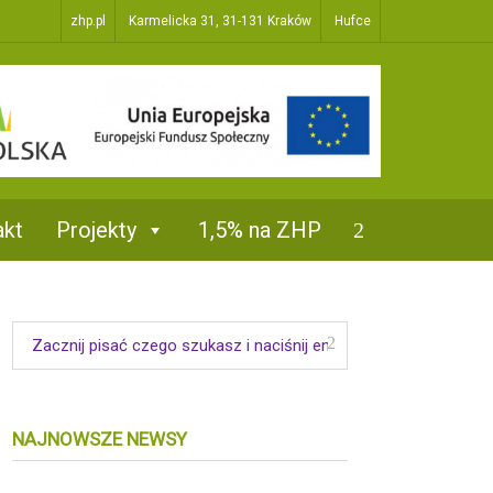
zhp.pl
Karmelicka 31, 31-131 Kraków
Hufce
akt
Projekty
1,5% na ZHP
NAJNOWSZE NEWSY