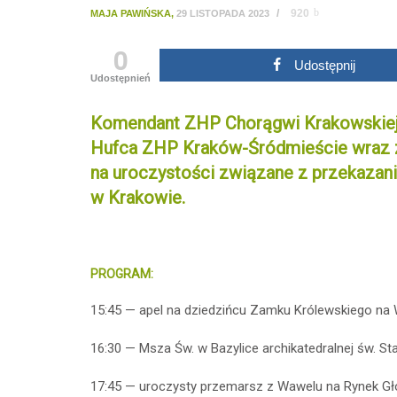
/
920
MAJA PAWIŃSKA
,
29 LISTOPADA 2023
0
Udostępnij
Udostępnień
Komendant ZHP Chorągwi Krakowskiej
Hufca ZHP Kraków-Śródmieście wraz 
na uroczystości związane z przekazan
w Krakowie.
PROGRAM:
15:45 — apel na dziedzińcu Zamku Królewskiego na
16:30 — Msza Św. w Bazylice archikatedralnej św. S
17:45 — uroczysty przemarsz z Wawelu na Rynek Gł