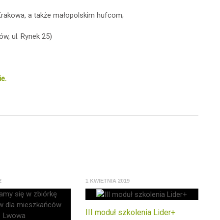
Krakowa, a także małopolskim hufcom;
w, ul. Rynek 25)
e.
2
1 KWIETNIA 2019
III moduł szkolenia Lider+