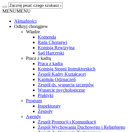
MENU
MENU
Aktualności
Odkryj chorągiew
Władze
Komenda
Rada Chorągwi
Komisja Rewizyjna
Sąd Harcerski
Praca z kadrą
Praca z kadrą
Komisja Stopni Instruktorskich
Zespół Kadry Kształcącej
Kapituła Odznaczeń
Zespół ds. wsparcia szczepów
Wsparcie psychologiczne
Praktyki
Program
Inspektoraty
Zespoły
Agendy
Zespół Promocji i Komunikacji
Zespół Wychowania Duchowego i Religijnego