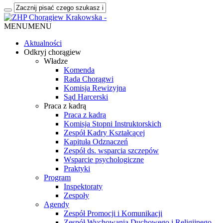
MENU
MENU
Aktualności
Odkryj chorągiew
Władze
Komenda
Rada Chorągwi
Komisja Rewizyjna
Sąd Harcerski
Praca z kadrą
Praca z kadrą
Komisja Stopni Instruktorskich
Zespół Kadry Kształcącej
Kapituła Odznaczeń
Zespół ds. wsparcia szczepów
Wsparcie psychologiczne
Praktyki
Program
Inspektoraty
Zespoły
Agendy
Zespół Promocji i Komunikacji
Zespół Wychowania Duchowego i Religijnego