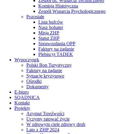
Zespół ds. Wsparcia Technicznego
Komisja Historyczna
Zespół Wsparcia Psychologicznego
Pozostałe
Lista hufców
Nasz bohater
Misja ZHP
Statut ZHP
Sprawozdania OPP
Faktury na żądanie
Plebiscyt TADEK
Wypoczynek
Polski Bon Turystyczny
Faktury na żądanie
Sytuacje kryzysowe
Ośrodki
Dokumenty
E-biuro
SQADNICA
Kontakt
Projekty
Azymut Trzeźwości
Uczymy ratować życie
W zdrowym ciele zdrowy druh
Lato z ZHP 2024