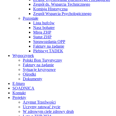
Zespół ds. Wsparcia Technicznego
Komisja Historyczna
Zespół Wsparcia Psychologicznego
Pozostałe
Lista hufców
Nasz bohater
Misja ZHP
Statut ZHP
Sprawozdania OPP
Faktury na żądanie
Plebiscyt TADEK
Wypoczynek
Polski Bon Turystyczny
Faktury na żądanie
Sytuacje kryzysowe
Ośrodki
Dokumenty
E-biuro
SQADNICA
Kontakt
Projekty
Azymut Trzeźwości
Uczymy ratować życie
W zdrowym ciele zdrowy druh