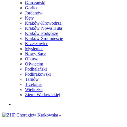
Gorczański
Gorlice
Jordanów
Kęty
Kraków-Krowodrza
Kraków-Nowa Huta
Kraków-Podgórze
Kraków-Śródmieście
Krzeszowice
Myślenice
Nowy Sącz
Olkusz
Oświęcim
Podhalański
Podkrakowski
Tarnów
Trzebinia
Wieliczka
Ziemi Wadowickiej