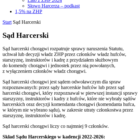
Lato z ZHP 2024
Słowo Harcerza – podkast
1,5% na ZHP
Start
Sąd Harcerski
Sąd Harcerski
Sąd harcerski chorągwi rozpatruje sprawy naruszenia Statutu,
uchwał lub decyzji władz ZHP przez członków władz hufców,
starszyznę, instruktorów i kadrę z przydziałem służbowym
do komendy chorągwi i jednostek przez nią powołanych,
z wyłączeniem członków władz chorągwi.
Sąd harcerski chorągwi jest sądem odwoławczym dla spraw
rozpoznawanych: przez sądy harcerskie hufców lub przez sąd
harcerski chorągwi, który rozpoznawał w pierwszej instancji sprawy
starszyzny, instruktorów i kadry z hufców, które nie wybrały sądów
harcerskich oraz decyzji komendanta chorągwi (komendanta hufca,
w którym nie wybrano sądu), w zakresie utraty członkostwa przez
starszyznę, instruktorów i kadrę.
Sąd harcerski chorągwi liczy co najmniej 9 członków.
Skład Sądu Harcerskiego w kadencji 2022-2026: