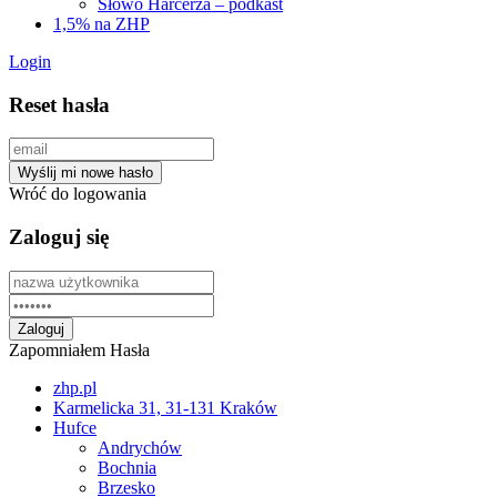
Słowo Harcerza – podkast
1,5% na ZHP
Login
Reset hasła
Wróć do logowania
Zaloguj się
Zapomniałem Hasła
zhp.pl
Karmelicka 31, 31-131 Kraków
Hufce
Andrychów
Bochnia
Brzesko