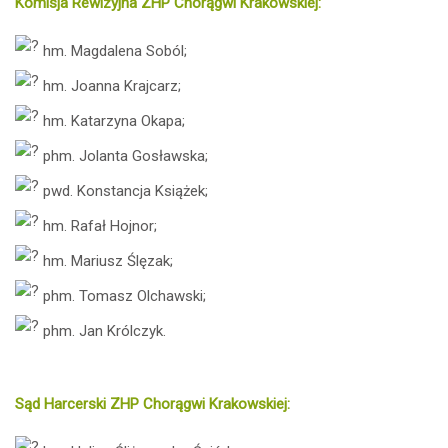
Komisja Rewizyjna ZHP Chorągwi Krakowskiej:
hm. Magdalena Soból;
hm. Joanna Krajcarz;
hm. Katarzyna Okapa;
phm. Jolanta Gosławska;
pwd. Konstancja Książek;
hm. Rafał Hojnor;
hm. Mariusz Ślęzak;
phm. Tomasz Olchawski;
phm. Jan Królczyk.
Sąd Harcerski ZHP Chorągwi Krakowskiej: