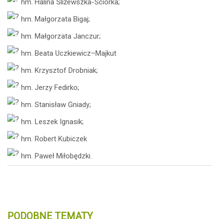
hm. Halina Śliżewszka-Ściórka;
hm. Małgorzata Bigaj;
hm. Małgorzata Janczur;
hm. Beata Uczkiewicz–Majkut
hm. Krzysztof Drobniak;
hm. Jerzy Fedirko;
hm. Stanisław Gniady;
hm. Leszek Ignasik;
hm. Robert Kubiczek
hm. Paweł Miłobędzki.
PODOBNE TEMATY